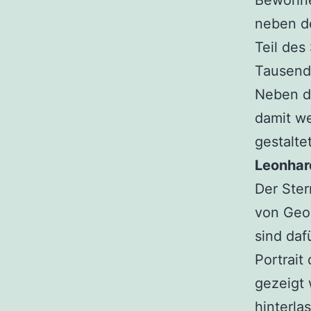
Bewohne
neben de
Teil de
Tausend
Neben d
damit w
gestalte
Leonhard
Der Ster
von Geor
sind daf
Portrait
gezeigt 
hinterla