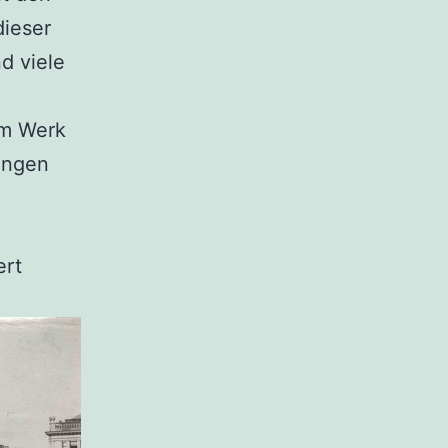
dieser
d viele
im Werk
ungen
ert