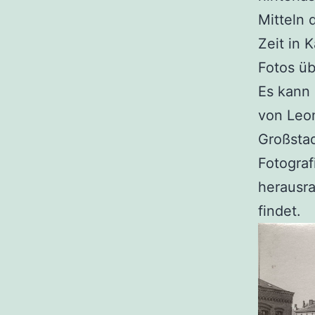
Mitteln 
Zeit in 
Fotos üb
Es kann 
von Leon
Großsta
Fotograf
herausra
findet.