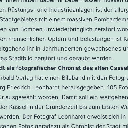
rInnen haben dabei ihr Leben lassen müssen 
n Rüstungs- und Industrieanlagen ist der aller
s Stadtgebietes mit einem massiven Bombardeme
en von Bomben unwiederbringlich zerstört wor
en menschlichen Opfern und Belastungen ist K
eitgehend ihr in Jahrhunderten gewachsenes u
tes Stadtbild zerstört und geraubt worden.
t als fotografischer Chronist des alten Casse
nbald Verlag hat einen Bildband mit den Fotogr
g Friedrich Leonhardt herausgegeben. 105 Fot
ür ausgewählt worden. Damit soll ein weitgehe
 der Kassel in der Gründerzeit bis zum Ersten We
werden. Der Fotograf Leonhardt erweist sich in
ssenen Fotos geradezu als Chronist der Stadt m