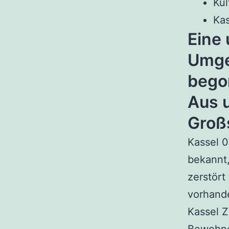
Kul
Kas
Eine
Umge
bego
Aus u
Groß
Kassel 0
bekannt,
zerstört
vorhande
Kassel Z