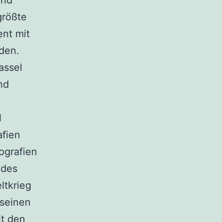
und
größte
nt mit
den.
assel
nd
l
afien
ografien
ndes
ltkrieg
 seinen
it den