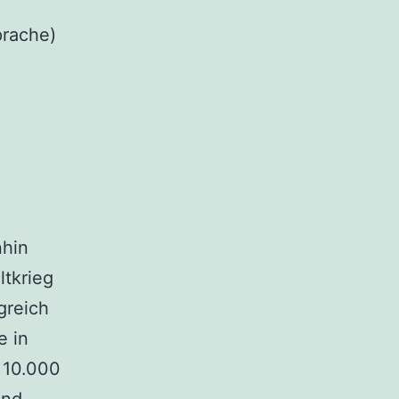
prache)
nhin
ltkrieg
greich
e in
 10.000